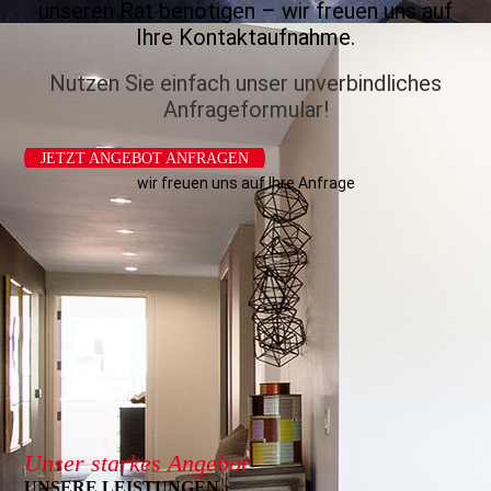
unseren Rat benötigen – wir freuen uns auf
Ihre Kontaktaufnahme.
Nutzen Sie einfach unser unverbindliches
Anfrageformular!
JETZT ANGEBOT ANFRAGEN
wir freuen uns auf Ihre Anfrage
Unser starkes Angebot
UNSERE LEISTUNGEN