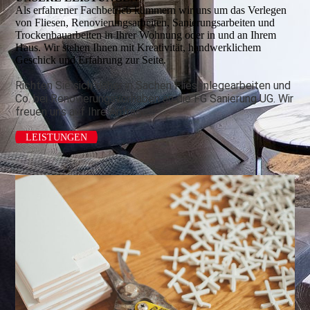
Als erfahrener Fachbetrieb kümmern wir uns um das Verlegen
von Fliesen, Renovierungsarbeiten, Sanierungsarbeiten und
Trocken­bauarbeiten in Ihrer Wohnung oder in und an Ihrem
Haus. Wir stehen Ihnen mit Kreativität, handwerklichem
Geschick und Erfahrung zur Seite.
Richten Sie sich daher in Sachen Fliesenlegearbeiten und
Co. bei Renovierungsvorhaben an die FG Sanierung UG. Wir
freuen uns auf Ihre Anfrage.
LEISTUNGEN