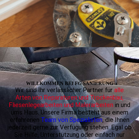
WILLKOMMEN BEI FG SANIERUNG
Wir sind Ihr verlässlicher Partner für
alle
Arten von Reparaturen und Trockenbau,
Fliesen­lege­arbeiten und Malerarbeiten
in und
ums Haus. Unsere Firma besteht aus einem
erfahrenen
Team von Spezialisten
, die Ihnen
jederzeit gerne zur Verfü­gung stehen. Egal ob
Sie Hilfe, Unterstützung oder einfach nur